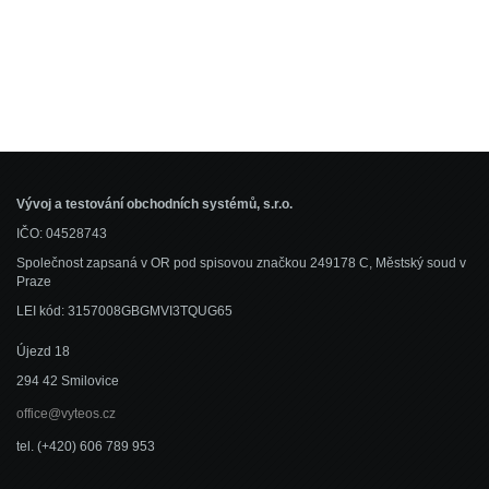
Vývoj a testování obchodních systémů, s.r.o.
IČO: 04528743
Společnost zapsaná v OR pod spisovou značkou 249178 C, Městský soud v
Praze
LEI kód: 3157008GBGMVI3TQUG65
Újezd 18
294 42 Smilovice
office@vyteos.cz
tel. (+420) 606 789 953