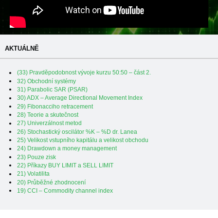
AKTUÁLNĚ
(33) Pravděpodobnost vývoje kurzu 50:50 – část 2.
32) Obchodní systémy
31) Parabolic SAR (PSAR)
30) ADX – Average Directional Movement Index
29) Fibonacciho retracement
28) Teorie a skutečnost
27) Univerzálnost metod
26) Stochastický oscilátor %K – %D dr. Lanea
25) Velikost vstupního kapitálu a velikost obchodu
24) Drawdown a money management
23) Pouze zisk
22) Příkazy BUY LIMIT a SELL LIMIT
21) Volatilita
20) Průběžné zhodnocení
19) CCI – Commodity channel index