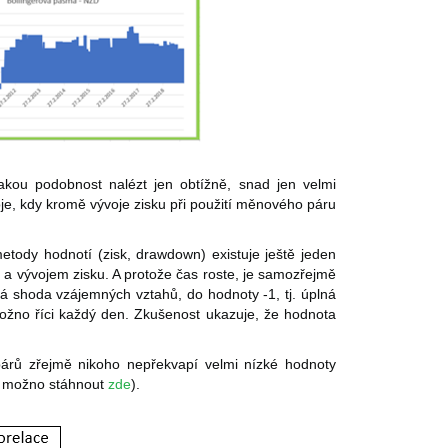
akou podobnost nalézt jen obtížně, snad jen velmi
oje, kdy kromě vývoje zisku při použití měnového páru
etody hodnotí (zisk, drawdown) existuje ještě jeden
a vývojem zisku. A protože čas roste, je samozřejmě
á shoda vzájemných vztahů, do hodnoty -1, tj. úplná
možno říci každý den. Zkušenost ukazuje, že hodnota
árů zřejmě nikoho nepřekvapí velmi nízké hodnoty
or možno stáhnout
zde
).