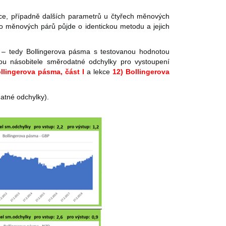
mce, případně dalších parametrů u čtyřech měnových
ěnových párů půjde o identickou metodu a jejich
 – tedy Bollingerova pásma s testovanou hodnotou
ou násobitele směrodatné odchylky pro vystoupení
ollingerova pásma, část I
a lekce
12) Bollingerova
tné odchylky).