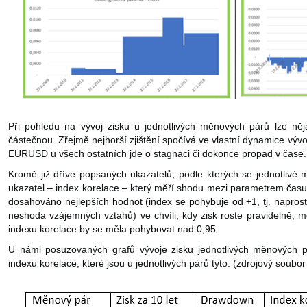
Při pohledu na vývoj zisku u jednotlivých měnových párů lze něj
částečnou. Zřejmě nejhorší zjištění spočívá ve vlastní dynamice výv
EURUSD u všech ostatních jde o stagnaci či dokonce propad v čase.
Kromě již dříve popsaných ukazatelů, podle kterých se jednotlivé m
ukazatel – index korelace – který měří shodu mezi parametrem času 
dosahováno nejlepších hodnot (index se pohybuje od +1, tj. naprost
neshoda vzájemných vztahů) ve chvíli, kdy zisk roste pravidelně, 
indexu korelace by se měla pohybovat nad 0,95.
U námi posuzovaných grafů vývoje zisku jednotlivých měnových p
indexu korelace, které jsou u jednotlivých párů tyto: (zdrojový soub