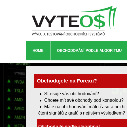
HOME
OBCHODOVÁNÍ PODLE ALGORITMU
Obchodujete na Forexu?
Stresuje vás obchodování?
Chcete mít své obchody pod kontrolou?
Máte na obchodování málo času a nechcet
čtení signálů z grafů s nejistým výsledkem?
Obchodujte podle algoritmu!