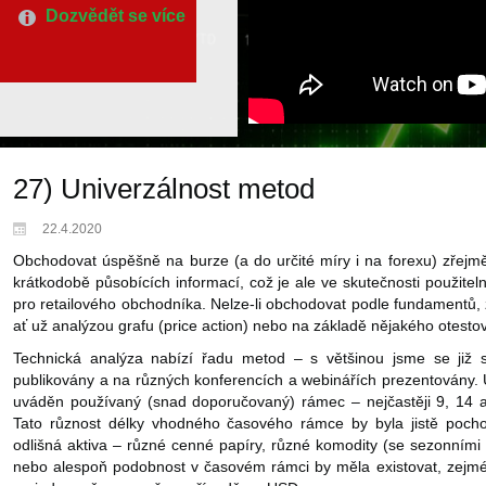
Dozvědět se více
27) Univerzálnost metod
22.4.2020
Obchodovat úspěšně na burze (a do určité míry i na forexu) zřejmě
krátkodobě působících informací, což je ale ve skutečnosti použiteln
pro retailového obchodníka. Nelze-li obchodovat podle fundamentů, 
ať už analýzou grafu (price action) nebo na základě nějakého otesto
Technická analýza nabízí řadu metod – s většinou jsme se již s
publikovány a na různých konferencích a webinářích prezentovány.
uváděn používaný (snad doporučovaný) rámec – nejčastěji 9, 14 a
Tato různost délky vhodného časového rámce by byla jistě pocho
odlišná aktiva – různé cenné papíry, různé komodity (se sezonními 
nebo alespoň podobnost v časovém rámci by měla existovat, zejmé