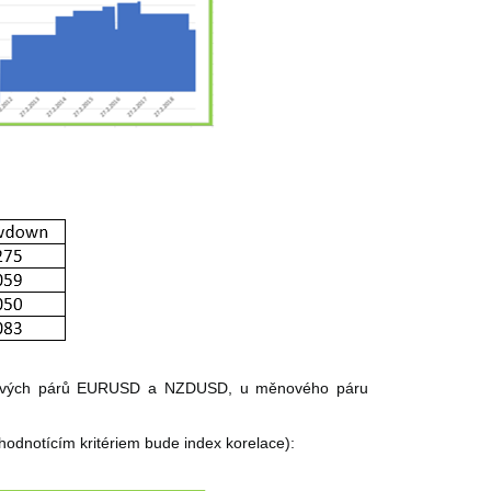
měnových párů EURUSD a NZDUSD, u měnového páru
hodnotícím kritériem bude index korelace):