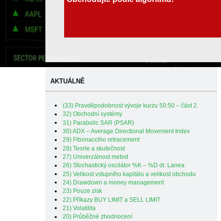
AKTUÁLNĚ
(33) Pravděpodobnost vývoje kurzu 50:50 – část 2.
32) Obchodní systémy
31) Parabolic SAR (PSAR)
30) ADX – Average Directional Movement Index
29) Fibonacciho retracement
28) Teorie a skutečnost
27) Univerzálnost metod
26) Stochastický oscilátor %K – %D dr. Lanea
25) Velikost vstupního kapitálu a velikost obchodu
24) Drawdown a money management
23) Pouze zisk
22) Příkazy BUY LIMIT a SELL LIMIT
21) Volatilita
20) Průběžné zhodnocení