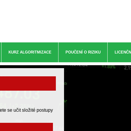
KURZ ALGORITMIZACE
POUČENÍ O RIZIKU
LICENČN
e se učit složité postupy