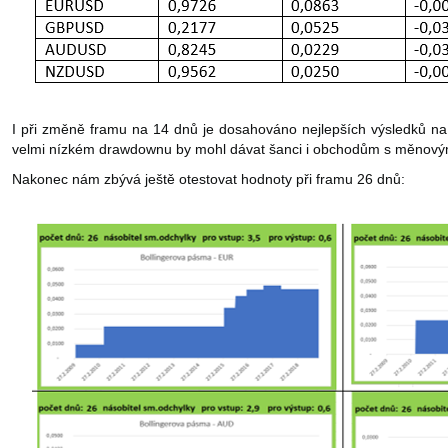
I při změně framu na 14 dnů je dosahováno nejlepších výsledků 
velmi nízkém drawdownu by mohl dávat šanci i obchodům s měno
Nakonec nám zbývá ještě otestovat hodnoty při framu 26 dnů: