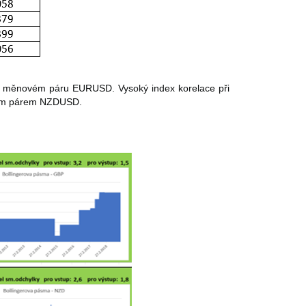
na měnovém páru EURUSD. Vysoký index korelace při
vým párem NZDUSD.