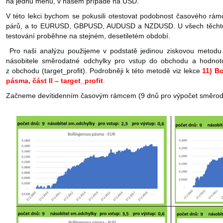
na jednu měnu, v našem případě na USD.
V této lekci bychom se pokusili otestovat podobnost časového rá
párů, a to EURUSD, GBPUSD, AUDUSD a NZDUSD. U všech těchto m
testování proběhne na stejném, desetiletém období.
Pro naši analýzu použijeme v podstatě jedinou ziskovou metodu
násobitele směrodatné odchylky pro vstup do obchodu a hodnot
z obchodu (target_profit). Podrobněji k této metodě viz lekce
11) B
pásma, část II – target_profit
.
Začneme devítidenním časovým rámcem (9 dnů pro výpočet směroda