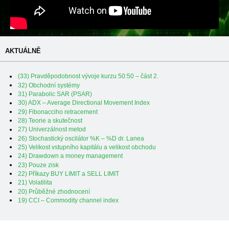
AKTUÁLNĚ
(33) Pravděpodobnost vývoje kurzu 50:50 – část 2.
32) Obchodní systémy
31) Parabolic SAR (PSAR)
30) ADX – Average Directional Movement Index
29) Fibonacciho retracement
28) Teorie a skutečnost
27) Univerzálnost metod
26) Stochastický oscilátor %K – %D dr. Lanea
25) Velikost vstupního kapitálu a velikost obchodu
24) Drawdown a money management
23) Pouze zisk
22) Příkazy BUY LIMIT a SELL LIMIT
21) Volatilita
20) Průběžné zhodnocení
19) CCI – Commodity channel index