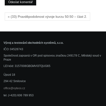
« (33) Pravděpodobnost vývoje kurzu 50:50 – část 2.
Vývoj a testování obchodních systémů, s.r.o.
IČO: 04528743
Společnost zapsaná v OR pod spisovou značkou 249178 C, Městský soud v
Praze
LEI kód: 3157008GBGMVI3TQUG65
Újezd 18
294 42 Smilovice
office@vyteos.cz
tel. (+420) 606 789 953