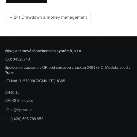
« 24) Drawdown a money management
Vývoj a testování obchodních systémů, s.r.o.
IČO: 04528743
Společnost zapsaná v OR pod spisovou značkou 249178 C, Městský soud v
Praze
LEI kód: 3157008GBGMVI3TQUG65
Újezd 18
294 42 Smilovice
office@vyteos.cz
tel. (+420) 606 789 953