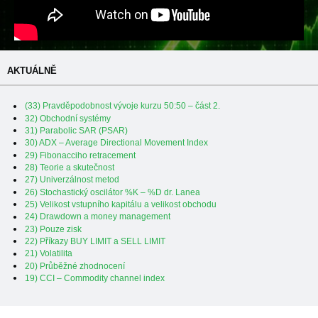
AKTUÁLNĚ
(33) Pravděpodobnost vývoje kurzu 50:50 – část 2.
32) Obchodní systémy
31) Parabolic SAR (PSAR)
30) ADX – Average Directional Movement Index
29) Fibonacciho retracement
28) Teorie a skutečnost
27) Univerzálnost metod
26) Stochastický oscilátor %K – %D dr. Lanea
25) Velikost vstupního kapitálu a velikost obchodu
24) Drawdown a money management
23) Pouze zisk
22) Příkazy BUY LIMIT a SELL LIMIT
21) Volatilita
20) Průběžné zhodnocení
19) CCI – Commodity channel index